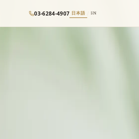
03-6284-4907
日本語
EN
/